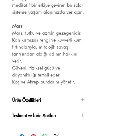
meditatif bir etkiye çeviren bu solar
sisteme yaşam alanınızda yer açın.
Mars:
Mars, tutku ve azmin gezegenidir.
Kan kırmızısı rengi ve kuvvetli kum
fırtınalarıyla, mitolojik savaş
tanrısından aldığı adının hakkını
verir.
Güveni, fiziksel gücü ve
dayanıklılığı temsil eder.
Koç ve Akrep burçlarını yönetir.
Ürün Özellikleri
Ürün :
Mumluk
Teslimat ve İade Şartları
Materyal :
Üfleme el yapımı cam
Ürün Ebatı :
Ø: 12 cm
Yurt içi kargo bedava.
Ağırlık :
700g
Stoklu ürünler 3 iş günü içinde