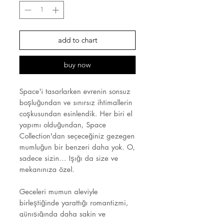
add to chart
buy now
Space'i tasarlarken evrenin sonsuz
boşluğundan ve sınırsız ihtimallerin
coşkusundan esinlendik. Her biri el
yapımı olduğundan, Space
Collection'dan seçeceğiniz gezegen
mumluğun bir benzeri daha yok. O,
sadece sizin... Işığı da size ve
mekanınıza özel.
Geceleri mumun aleviyle
birleştiğinde yarattığı romantizmi,
günışığında daha sakin ve